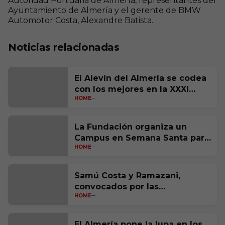
Autoridad Portuaria de Almería, representantes del
Ayuntamiento de Almería y el gerente de BMW
Automotor Costa, Alexandre Batista.
Noticias relacionadas
El Alevín del Almería se codea
con los mejores en la XXXI
HOME
edición de LaLiga FC Futures
La Fundación organiza un
Campus en Semana Santa para
HOME
niños y niñas de entre 6 y 14
años
Samú Costa y Ramazani,
convocados por las
HOME
selecciones sub-21 de sus
países
El Almería pone la lupa en los