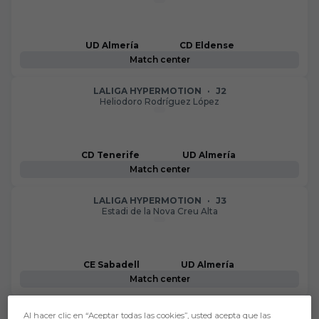
UD Almería
CD Eldense
Match center
LALIGA HYPERMOTION
·
J2
Heliodoro Rodríguez López
CD Tenerife
UD Almería
Match center
LALIGA HYPERMOTION
·
J3
Estadi de la Nova Creu Alta
CE Sabadell
UD Almería
Match center
LALIGA HYPERMOTION
·
J4
Al hacer clic en “Aceptar todas las cookies”, usted acepta que las