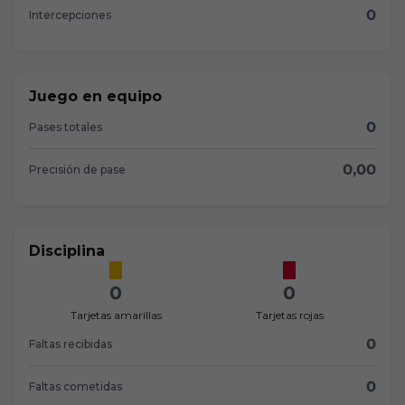
0
Intercepciones
Juego en equipo
0
Pases totales
0,00
Precisión de pase
Disciplina
0
0
Tarjetas amarillas
Tarjetas rojas
0
Faltas recibidas
0
Faltas cometidas