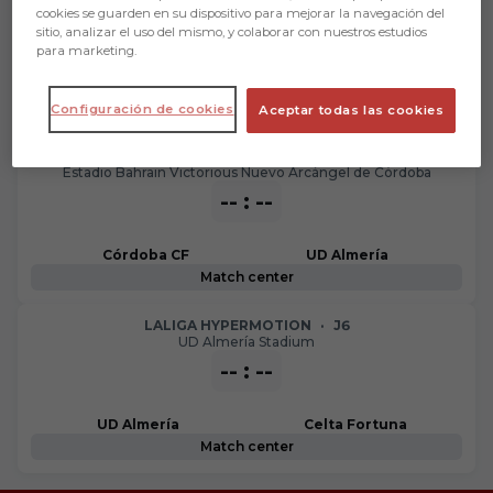
UD Almería Stadium
cookies se guarden en su dispositivo para mejorar la navegación del
sitio, analizar el uso del mismo, y colaborar con nuestros estudios
para marketing.
UD Almería
Cádiz CF
Match center
Configuración de cookies
Aceptar todas las cookies
LALIGA HYPERMOTION
·
J5
Estadio Bahrain Victorious Nuevo Arcángel de Córdoba
-- : --
Córdoba CF
UD Almería
Match center
LALIGA HYPERMOTION
·
J6
UD Almería Stadium
-- : --
UD Almería
Celta Fortuna
Match center