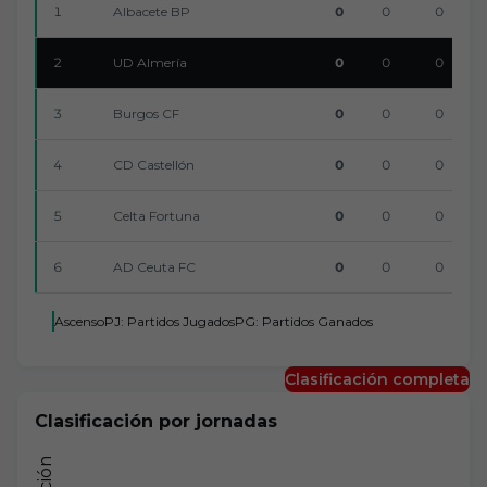
1
0
0
0
Albacete BP
2
0
0
0
UD Almería
3
0
0
0
Burgos CF
4
0
0
0
CD Castellón
5
0
0
0
Celta Fortuna
6
0
0
0
AD Ceuta FC
Ascenso
PJ: Partidos Jugados
PG: Partidos Ganados
Clasificación completa
Clasificación por jornadas