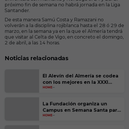
próximo fin de semana no habrá jornada en la Liga
Santander.
De esta manera Samú Costa y Ramazani no
volverán a la disciplina rojiblanca hasta el 28 ó 29 de
marzo, en la semana ya en la que el Almería tendrá
que visitar al Celta de Vigo, en concreto el domingo,
2 de abril, a las 14 horas.
Noticias relacionadas
El Alevín del Almería se codea
con los mejores en la XXXI
HOME
edición de LaLiga FC Futures
La Fundación organiza un
Campus en Semana Santa para
HOME
niños y niñas de entre 6 y 14
años