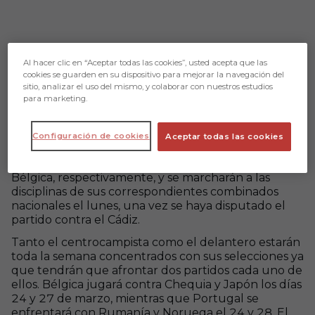
Al hacer clic en “Aceptar todas las cookies”, usted acepta que las
cookies se guarden en su dispositivo para mejorar la navegación del
sitio, analizar el uso del mismo, y colaborar con nuestros estudios
para marketing.
Configuración de cookies
Aceptar todas las cookies
Samú Costa y Ramazani han sido convocados por las
selecciones sub-21 de sus países, Portugal y
Bélgica, respectivamente, y se marcharán a las
disciplinas de sus correspondientes combinados
nacionales el lunes, una vez se haya disputado el
partido contra el Cádiz.
Tanto el centrocampista como el delantero estarán
toda la semana concentrados con sus selecciones ya
que tendrán que afrontar dos partidos cada uno de
ellos. Bélgica jugará contra Chequia y Japón los días
24 y 27 de marzo, mientras que Portugal se
enfrentará con Rumanía y Noruega el 24 y 28. El