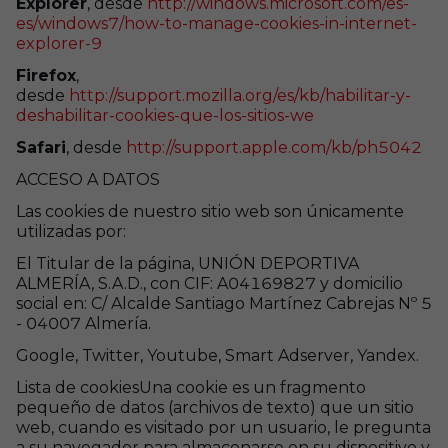
Explorer
, desde
http://windows.microsoft.com/es-
es/windows7/how-to-manage-cookies-in-internet-
explorer-9
Firefox
,
desde
http://support.mozilla.org/es/kb/habilitar-y-
deshabilitar-cookies-que-los-sitios-we
Safari
, desde
http://support.apple.com/kb/ph5042
ACCESO A DATOS
Las cookies de nuestro sitio web son únicamente
utilizadas por:
El Titular de la página, UNIÓN DEPORTIVA
ALMERÍA, S.A.D., con CIF: A04169827 y domicilio
social en: C/ Alcalde Santiago Martínez Cabrejas Nº 5
- 04007 Almería.
Google, Twitter, Youtube, Smart Adserver, Yandex.
Lista de cookiesUna cookie es un fragmento
pequeño de datos (archivos de texto) que un sitio
web, cuando es visitado por un usuario, le pregunta
a su navegador para almacenarse en su dispositivo y