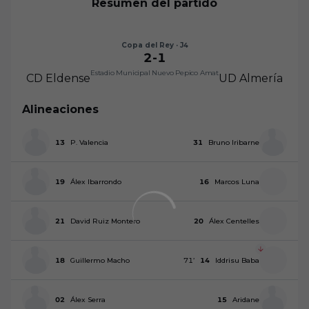
Resumen del partido
Copa del Rey · J4
2
-
1
Estadio Municipal Nuevo Pepico Amat
CD Eldense
UD Almería
Alineaciones
13
P. Valencia
31
Bruno Iribarne
19
Álex Ibarrondo
16
Marcos Luna
21
David Ruiz Montero
20
Álex Centelles
18
Guillermo Macho
71
’
14
Iddrisu Baba
02
Álex Serra
15
Aridane