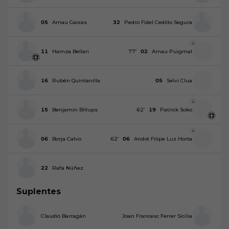
05
Arnau Gaixas
32
Pedro Fidel Cedillo Segura
11
Hamza Bellari
77
’
02
Arnau Puigmal
16
Rubén Quintanilla
05
Selvi Clua
15
Benjamin Billups
62
’
19
Patrick Soko
06
Borja Calvo
62
’
06
André Filipe Luz Horta
22
Rafa Núñez
Suplentes
Claudio Barragán
Joan Francesc Ferrer Sicilia