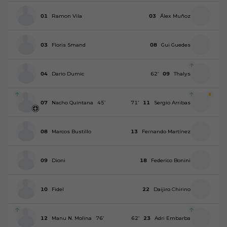
01
Ramon Vila
03
Álex Muñoz
03
Floris Smand
08
Gui Guedes
04
Dario Dumic
62
’
09
Thalys
07
Nacho Quintana
45
’
71
’
11
Sergio Arribas
08
Marcos Bustillo
13
Fernando Martínez
09
Dioni
18
Federico Bonini
10
Fidel
22
Daijiro Chirino
12
Manu N. Molina
76
’
62
’
23
Adri Embarba