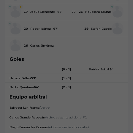
17
Jesús Clemente
67
’
77
’
26
Houssam Kounia
20
Rober Ibáñez
67
’
29
Stefan Dzodic
26
Carlos Jiménez
Goles
(0 - 1)
Patrick Soko
29
’
Hamza Bellari
53
’
(1 - 1)
Nacho Quintana
64
’
(2 - 1)
Equipo arbitral
Salvador Lax Franco
Árbitro
Carlos Grande Rabadán
Árbitro asistente adicional #1
Diego Fernández Correas
Árbitro asistente adicional #2