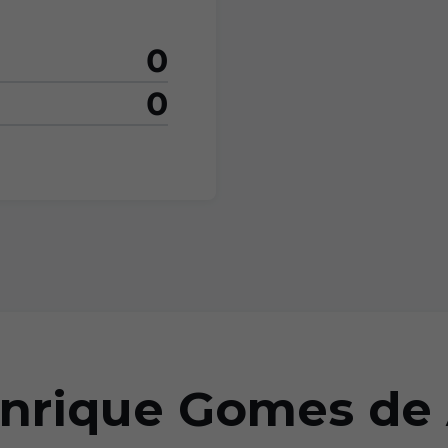
0
0
enrique Gomes de 