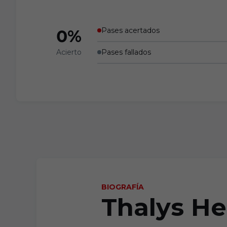
Pases acertados
0%
Acierto
Pases fallados
BIOGRAFÍA
Thalys H