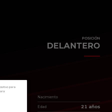
POSICIÓN
DELANTERO
ositivo para
para
Nacimiento
21 años
Edad