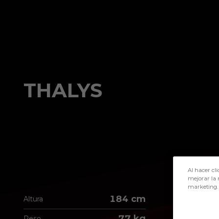
Skip to main content
THALYS
Al hacer cli
mejorar la 
marketing.
184 cm
Altura
77 kg
Peso