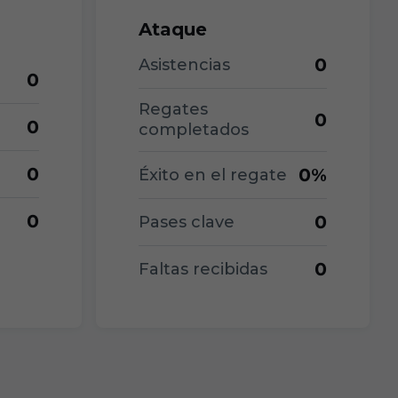
Ataque
0
Asistencias
0
Regates
0
0
completados
0
0%
Éxito en el regate
0
0
Pases clave
0
Faltas recibidas