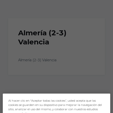
Skip to main content
Almería (2-3)
Valencia
Almería (2-3) Valencia
Al hacer clic en “Aceptar todas las cookies”, usted acepta que las
cookies se guarden en su dispositivo para mejorar la navegación del
sitio, analizar el uso del mismo, y colaborar con nuestros estudios