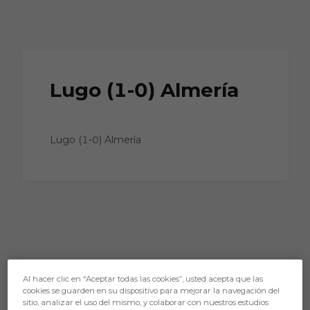
Skip to main content
Lugo (1-0) Almería
Lugo (1-0) Almería
Al hacer clic en “Aceptar todas las cookies”, usted acepta que las
cookies se guarden en su dispositivo para mejorar la navegación del
sitio, analizar el uso del mismo, y colaborar con nuestros estudios