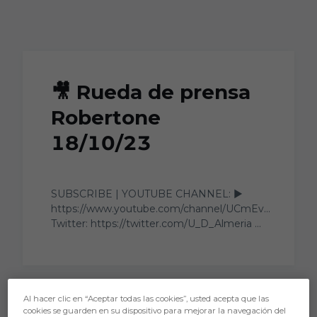
Skip to main content
🎥 Rueda de prensa
Robertone
18/10/23
SUBSCRIBE | YOUTUBE CHANNEL: ▶️
https://www.youtube.com/channel/UCmEv...
Twitter: https://twitter.com/U_D_Almeria ...
Al hacer clic en “Aceptar todas las cookies”, usted acepta que las
cookies se guarden en su dispositivo para mejorar la navegación del