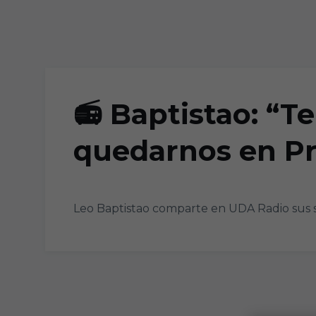
Skip to main content
📻 Baptistao: “
quedarnos en P
Leo Baptistao comparte en UDA Radio sus s