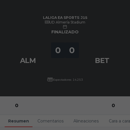
Skip to main content
LALIGA EA SPORTS
|
J15
|
Real Betis
-
UD Almería
|
LALIGA EA SPORTS
J15
UD Almería Stadium
FINALIZADO
0
0
ALM
BET
Espectadores: 14.253
0
0
Resumen
Comentarios
Alineaciones
Cara a car