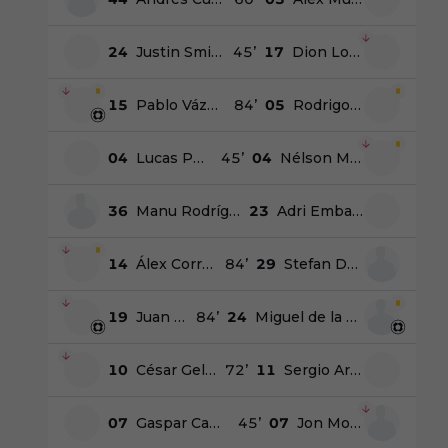
24
Justin Smith
45
’
17
Dion Lopy
15
Pablo Vázquez
84
’
05
Rodrigo Ely
04
Lucas Perrin
45
’
04
Nélson Monte
36
Manu Rodríguez
23
Adri Embarba
14
Álex Corredera
84
’
29
Stefan Dzodic
19
Juan Otero
84
’
24
Miguel de la Fuente
10
César Gelabert
72
’
11
Sergio Arribas
07
Gaspar Campos
45
’
07
Jon Morcillo