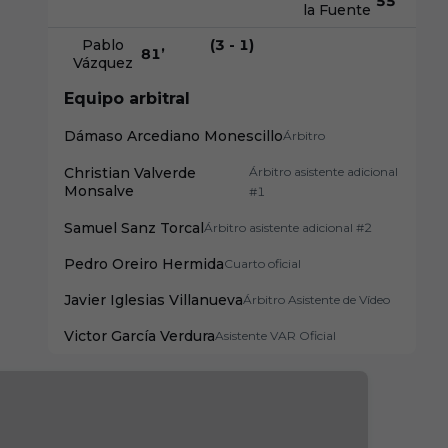
55
’
la Fuente
Pablo
(3 - 1)
81
’
Vázquez
Equipo arbitral
Dámaso Arcediano Monescillo
Árbitro
Christian Valverde
Árbitro asistente adicional
Monsalve
#1
Samuel Sanz Torcal
Árbitro asistente adicional #2
Pedro Oreiro Hermida
Cuarto oficial
Javier Iglesias Villanueva
Árbitro Asistente de Vídeo
Victor García Verdura
Asistente VAR Oficial