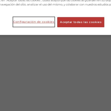
c en “Aceptar todas las cookies”, usted acepta que las cookies se guarden en su disp
navegación del sitio, analizar el uso del mismo, y colaborar con nuestros estudios 
Configuración de cookies
Aceptar todas las cookies