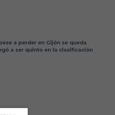
e pese a perder en Gijón se queda
ó a ser quinto en la clasificación