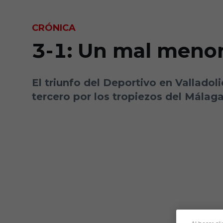
Skip to main content
CRÓNICA
3-1: Un mal meno
El triunfo del Deportivo en Valladol
tercero por los tropiezos del Málaga