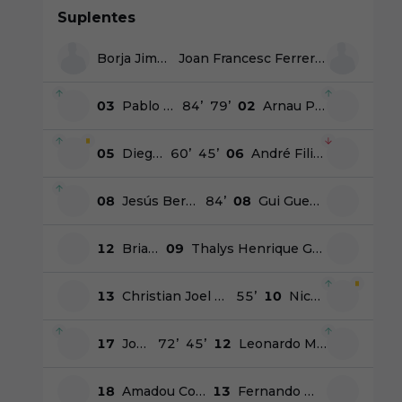
Suplentes
Borja Jiménez
Joan Francesc Ferrer Sicilia
03
Pablo García
84
’
79
’
02
Arnau Puigmal
05
Diego Sánchez
60
’
45
’
06
André Filipe Luz Horta
08
Jesús Bernal
84
’
08
Gui Guedes
12
Brian Oliván
09
Thalys Henrique Gomes de Araújo
13
Christian Joel Sánchez Leal
55
’
10
Nico Melamed
17
Jonathan Dubasin
72
’
45
’
12
Leonardo Micali Carrilho Baptistão
18
Amadou Coundoul
13
Fernando Martínez