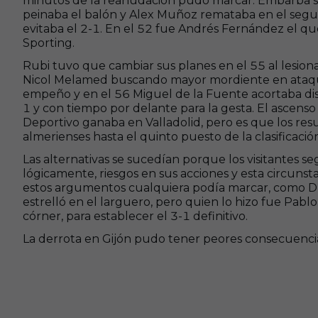
minutos de la reanudación pudo marcar. Embarba sac
peinaba el balón y Alex Muñoz remataba en el segun
evitaba el 2-1. En el 52 fue Andrés Fernández el que
Sporting.
Rubi tuvo que cambiar sus planes en el 55 al lesiona
Nicol Melamed buscando mayor mordiente en ataque.
empeño y en el 56 Miguel de la Fuente acortaba dista
1 y con tiempo por delante para la gesta. El ascenso
Deportivo ganaba en Valladolid, pero es que los resu
almerienses hasta el quinto puesto de la clasificació
Las alternativas se sucedían porque los visitantes 
lógicamente, riesgos en sus acciones y esta circunsta
estos argumentos cualquiera podía marcar, como Dz
estrelló en el larguero, pero quien lo hizo fue Pablo
córner, para establecer el 3-1 definitivo.
La derrota en Gijón pudo tener peores consecuenci