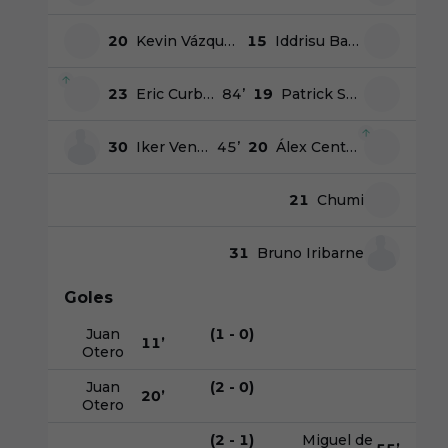
20
Kevin Vázquez
15
Iddrisu Baba
23
Eric Curbelo
84
’
19
Patrick Soko
30
Iker Venteo
45
’
20
Álex Centelles
21
Chumi
31
Bruno Iribarne
Goles
Juan
(1 - 0)
11
’
Otero
Juan
(2 - 0)
20
’
Otero
(2 - 1)
Miguel de