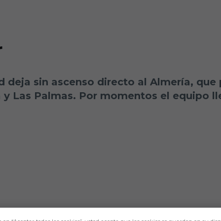
r
id deja sin ascenso directo al Almería, qu
 y Las Palmas. Por momentos el equipo lleg