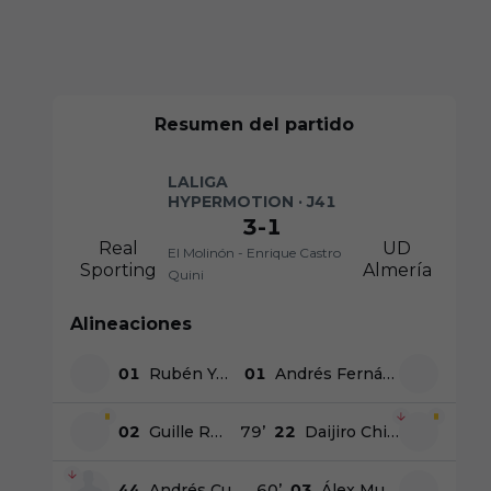
Resumen del partido
LALIGA
HYPERMOTION · J41
3
-
1
Real
UD
El Molinón - Enrique Castro
Sporting
Almería
Quini
Alineaciones
01
Rubén Yáñez
01
Andrés Fernández
02
Guille Rosas
79
’
22
Daijiro Chirino
44
Andrés Cuenca
60
’
03
Álex Muñoz