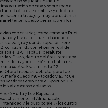
ificación no se jugaba nada. En
ltima actuación en casa y sobre todo al
tanto, había que exhibirse y ello iba a
e hacer su trabajo, y muy bien, además,
urar el tercer puesto pensando en los
 movían con criterio y como comentó Rubi
r ganar y buscar el triunfo haciendo
ón de peligro y siendo superior. Pero
, coincidiendo con el primer gol del
ajaba el 1-0. Habitual desajuste
erda y Otero, dentro del área, remataba
eniendo mayor posesión, no había una
n una contra. Era el minuto 22,
e Otero hiciera su doblete, pero fue
 el Almería quedó muy tocado y aunque
res ocasiones eran para el Sporting. De
n ido al descanso goleados.
 André Horta y Leo Baptistao
espectivamente. El Almería salió
 intensidad y le puso coraje. A los cuatro