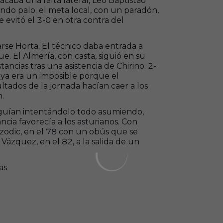
aba una falta lateral, Leo Baptistao
do palo; el meta local, con un paradón,
 evitó el 3-0 en otra contra del
rse Horta. El técnico daba entrada a
 El Almería, con casta, siguió en su
ncias tras una asistencia de Chirino. 2-
 ya era un imposible porque el
ltados de la jornada hacían caer a los
n.
seguían intentándolo todo asumiendo,
ncia favorecía a los asturianos. Con
odic, en el 78 con un obús que se
 Vázquez, en el 82, a la salida de un
as
+
5