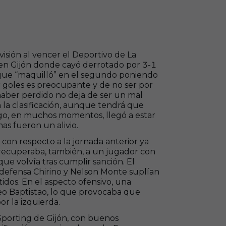
visión al vencer el Deportivo de La
 en Gijón donde cayó derrotado por 3-1
 que “maquilló” en el segundo poniendo
r goles es preocupante y de no ser por
haber perdido no deja de ser un mal
la clasificación, aunque tendrá que
ngo, en muchos momentos, llegó a estar
as fueron un alivio.
con respecto a la jornada anterior ya
recuperaba, también, a un jugador con
que volvía tras cumplir sanción. El
 defensa Chirino y Nelson Monte suplían
idos. En el aspecto ofensivo, una
Leo Baptistao, lo que provocaba que
r la izquierda.
 Sporting de Gijón, con buenos