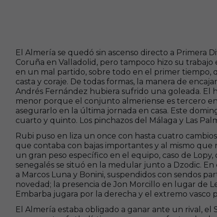
El Almería se quedó sin ascenso directo a Primera Di
Coruña en Valladolid, pero tampoco hizo su trabajo
en un mal partido, sobre todo en el primer tiempo,
casta y coraje. De todas formas, la manera de encaja
Andrés Fernández hubiera sufrido una goleada. El 
menor porque el conjunto almeriense es tercero en 
asegurarlo en la última jornada en casa. Este domi
cuarto y quinto. Los pinchazos del Málaga y Las Palm
Rubi puso en liza un once con hasta cuatro cambios 
que contaba con bajas importantes y al mismo que 
un gran peso específico en el equipo, caso de Lopy, 
senegalés se situó en la medular junto a Dzodic. En
a Marcos Luna y Bonini, suspendidos con sendos part
novedad; la presencia de Jon Morcillo en lugar de 
Embarba jugara por la derecha y el extremo vasco po
El Almería estaba obligado a ganar ante un rival, el