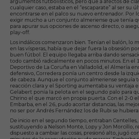
argumentos futbolísticos, pero que a afectos de clas
cualquier caso, estaba en el “escaparate” al ser su ú
encontrarse en el palco su nuevo entrenador. Por lo 
exigir mucho a un conjunto almeriense que tenía qu
para apurar sus opciones de ascenso directo, o aseg
play-off.
Los indálicos comenzaron bien. Tenían el balón, lo
en las vísperas, había que dejar fuera la obsesión po
buen fútbol. El equipo llegaba arriba dando sensaci
todo cambió radicalmente en pocos minutos. En el 12
Deportivo de La Coruña en Valladolid, el Almería enc
defensivo, Corredera ponía un centro desde la izqui
de cabeza. Aunque el conjunto almeriense seguía t
reacción clara y el Sporting aumentaba su ventaja e
Gelabert ponía la pelota en el segundo palo para qu
Chirino el que marcó en propia puerta. Con el 2-0
Embarba, en el 26, pudo acortar distancias, las mejo
no ser por Andrés Fernández los de Rubi se hubiera
De inicio en el segundo tiempo, entraban Centelles,
sustituyendo a Nelson Monte, Lopy y Jon Morcillo, r
dispuesto a cambiar las cosas, presionó alto, jugó con