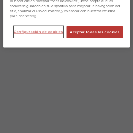
Al hacer clic en “Aceptar todas las cookies”, usted acepta que las
▶️
cookies se guarden en su dispositivo para mejorar la navegación del
sitio, analizar el uso del mismo, y colaborar con nuestros estudios
https://www.youtube.com/channel/UCmEv...
para marketing.
🆇: https://www.x.c
Configuración de cookies
Aceptar todas las cookies