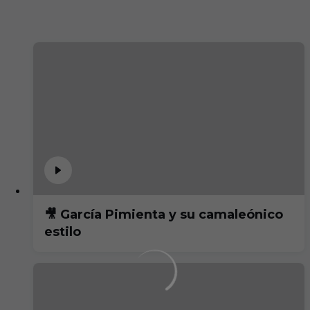
🎥 García Pimienta y su camaleónico
estilo