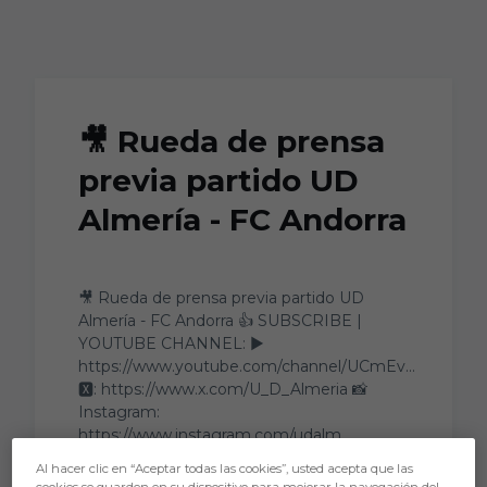
Skip to main content
🎥 Rueda de prensa
previa partido UD
Almería - FC Andorra
🎥 Rueda de prensa previa partido UD
Almería - FC Andorra 👍 SUBSCRIBE |
YOUTUBE CHANNEL: ▶️
https://www.youtube.com/channel/UCmEv...
🆇: https://www.x.com/U_D_Almeria 📸
Instagram:
https://www.instagram.com/udalm
Al hacer clic en “Aceptar todas las cookies”, usted acepta que las
cookies se guarden en su dispositivo para mejorar la navegación del