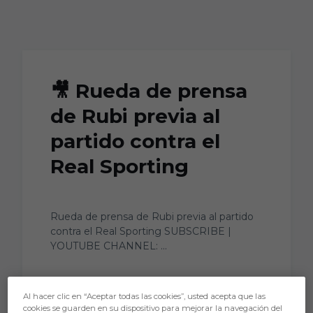
Skip to main content
🎥 Rueda de prensa
de Rubi previa al
partido contra el
Real Sporting
Rueda de prensa de Rubi previa al partido
contra el Real Sporting SUBSCRIBE |
YOUTUBE CHANNEL: ...
Al hacer clic en “Aceptar todas las cookies”, usted acepta que las
cookies se guarden en su dispositivo para mejorar la navegación del