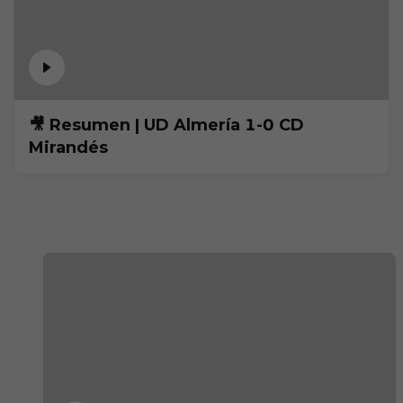
🎥 Resumen | UD Almería 1-0 CD
Mirandés