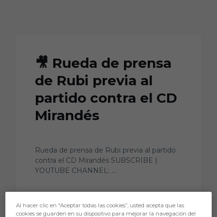
Skip to main content
🎥 Rueda de prensa
de Rubi previa al
partido contra el CD
Mirandés
Rueda de prensa de Rubi previa al partido
contra el CD Mirandés SUBSCRIBE |
YOUTUBE CHANNEL: ...
Al hacer clic en “Aceptar todas las cookies”, usted acepta que las
cookies se guarden en su dispositivo para mejorar la navegación del