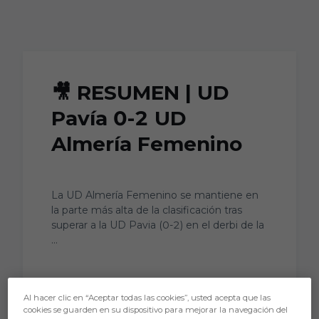
Skip to main content
🎥 RESUMEN | UD
Pavía 0-2 UD
Almería Femenino
La UD Almería Femenino se mantiene en
la parte más alta de la clasificación tras
superar a la UD Pavia (0-2) en el derbi de la
...
Al hacer clic en “Aceptar todas las cookies”, usted acepta que las
cookies se guarden en su dispositivo para mejorar la navegación del