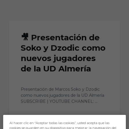
Skip to main content
🎥 Presentación de
Soko y Dzodic como
nuevos jugadores
de la UD Almería
Presentación de Marcos Soko y Dzodic
como nuevos jugadores de la UD Almería
SUBSCRIBE | YOUTUBE CHANNEL: ...
Al hacer clic en “Aceptar todas las cookies”, usted acepta que las
cookies se guarden en su dispositivo para mejorar la navegación del