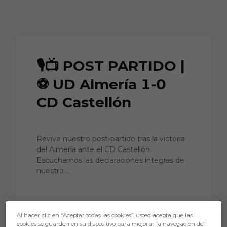
Skip to main content
🎙️📺 POST PARTIDO |
⚽️ UD Almería 1-0
CD Castellón
Revive nuestro post-partido tras la victoria
del Almería ante el CD Castellón.
Escuchamos las declaraciones íntegras de
nuestro ...
Al hacer clic en “Aceptar todas las cookies”, usted acepta que las
cookies se guarden en su dispositivo para mejorar la navegación del