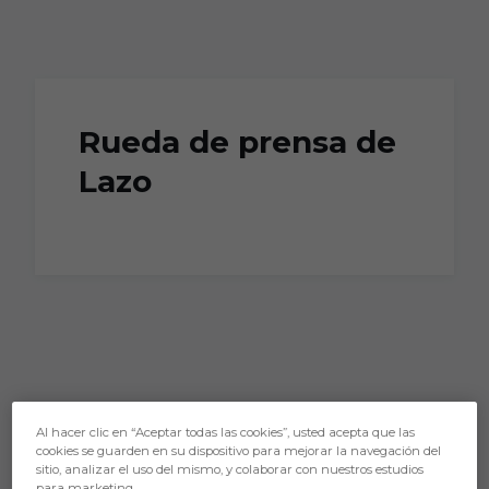
Skip to main content
Rueda de prensa de
Lazo
Al hacer clic en “Aceptar todas las cookies”, usted acepta que las
cookies se guarden en su dispositivo para mejorar la navegación del
sitio, analizar el uso del mismo, y colaborar con nuestros estudios
para marketing.