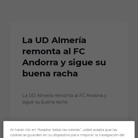
Skip to main content
La UD Almería
remonta al FC
Andorra y sigue su
buena racha
La UD Almería remonta al FC Andorra y
sigue su buena racha
Al hacer clic en “Aceptar todas las cookies”, usted acepta que las
cookies se guarden en su dispositivo para mejorar la navegación del