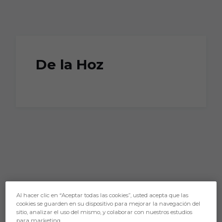
Skip to main content
De la Hoz
Al hacer clic en “Aceptar todas las cookies”, usted acepta que las
cookies se guarden en su dispositivo para mejorar la navegación del
sitio, analizar el uso del mismo, y colaborar con nuestros estudios
para marketing.