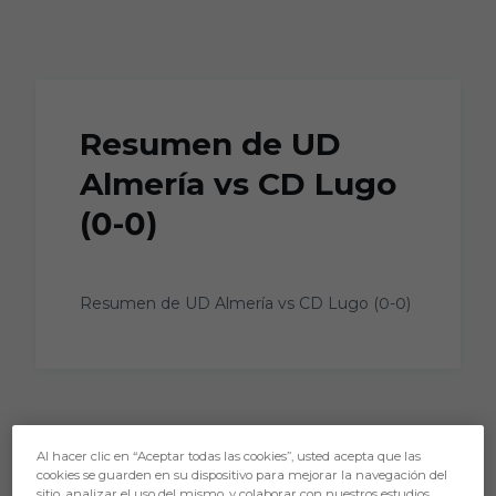
Skip to main content
Resumen de UD
Almería vs CD Lugo
(0-0)
Resumen de UD Almería vs CD Lugo (0-0)
Al hacer clic en “Aceptar todas las cookies”, usted acepta que las
cookies se guarden en su dispositivo para mejorar la navegación del
sitio, analizar el uso del mismo, y colaborar con nuestros estudios