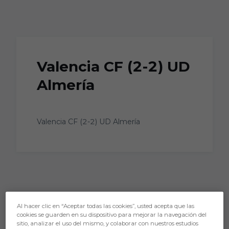
Skip to main content
Valencia CF (2-2) UD
Almería
Valencia CF (2-2) UD Almería
Al hacer clic en “Aceptar todas las cookies”, usted acepta que las
cookies se guarden en su dispositivo para mejorar la navegación del
sitio, analizar el uso del mismo, y colaborar con nuestros estudios