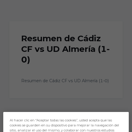
Skip to main content
Resumen de Cádiz
CF vs UD Almería (1-
0)
Resumen de Cádiz CF vs UD Almería (1-0)
Al hacer clic en “Aceptar todas las cookies”, usted acepta que las
cookies se guarden en su dispositivo para mejorar la navegación del
sitio, analizar el uso del mismo, y colaborar con nuestros estudios