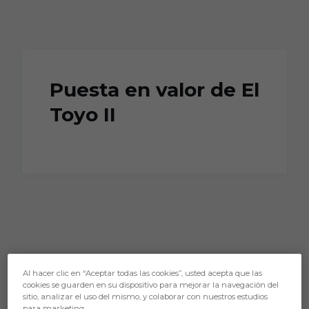
Skip to main content
Puesta en valor de El
Toyo II
Al hacer clic en “Aceptar todas las cookies”, usted acepta que las
cookies se guarden en su dispositivo para mejorar la navegación del
sitio, analizar el uso del mismo, y colaborar con nuestros estudios
para marketing.