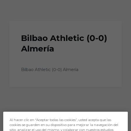
Skip to main content
Bilbao Athletic (0-0)
Almería
Bilbao Athletic (0-0) Almería
Al hacer clic en “Aceptar todas las cookies”, usted acepta que las
cookies se guarden en su dispositivo para mejorar la navegación del
sitio, analizar el uso del mismo, y colaborar con nuestros estudios