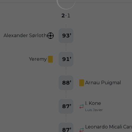
2
1
-
93
’
Alexander Sørloth
91
’
Yeremy
88
’
Arnau Puigmal
I. Kone
87
’
Luis Javier
Leonardo Micali Car
87
’