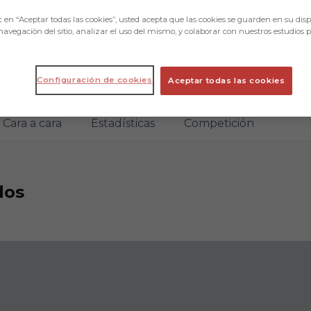
c en “Aceptar todas las cookies”, usted acepta que las cookies se guarden en su disp
navegación del sitio, analizar el uso del mismo, y colaborar con nuestros estudios 
Configuración de cookies
Aceptar todas las cookies
Cara a cara
Estadísticas
Competición
dos