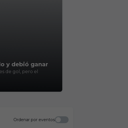
do y debió ganar
s de gol, pero el
Ordenar por eventos