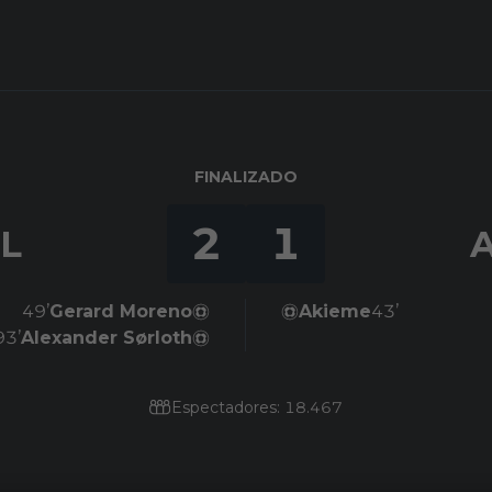
FINALIZADO
2
1
IL
49’
Gerard Moreno
Akieme
43’
93’
Alexander Sørloth
Espectadores: 18.467