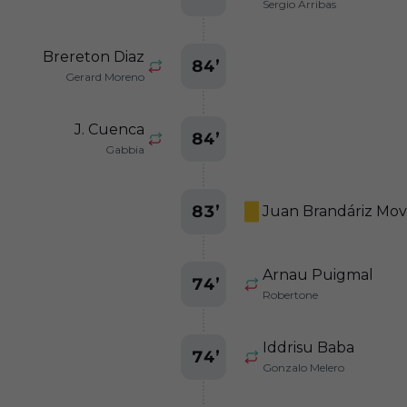
Sergio Arribas
Brereton Diaz
84
’
Gerard Moreno
J. Cuenca
84
’
Gabbia
83
’
Juan Brandáriz Movi
Arnau Puigmal
74
’
Robertone
Iddrisu Baba
74
’
Gonzalo Melero