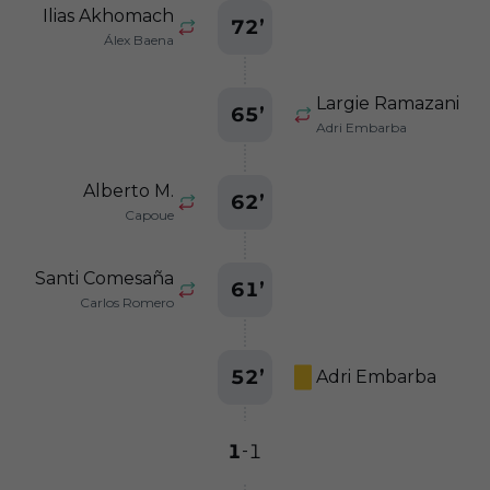
Ilias Akhomach
72
’
Álex Baena
Largie Ramazani
65
’
Adri Embarba
Alberto M.
62
’
Capoue
Santi Comesaña
61
’
Carlos Romero
52
’
Adri Embarba
1
1
-