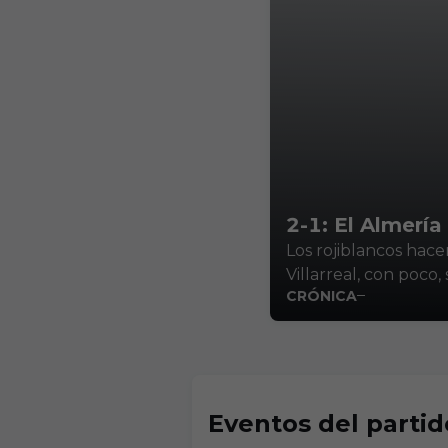
2-1: El Almerí
Los rojiblancos hac
Villarreal, con poco,
CRÓNICA
Eventos del partid