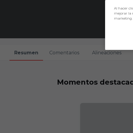
Al hacer cli
mejorar la 
marketing.
Resumen
Comentarios
Alineaciones
Momentos destaca