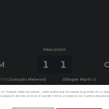
FINALIZADO
1
1
M
(PEN)
Gonzalo Melero
Roger Martí
48’
c en “Aceptar todas las cookies”, usted acepta que las cookies se guarden en su disp
navegación del sitio, analizar el uso del mismo, y colaborar con nuestros estudios 