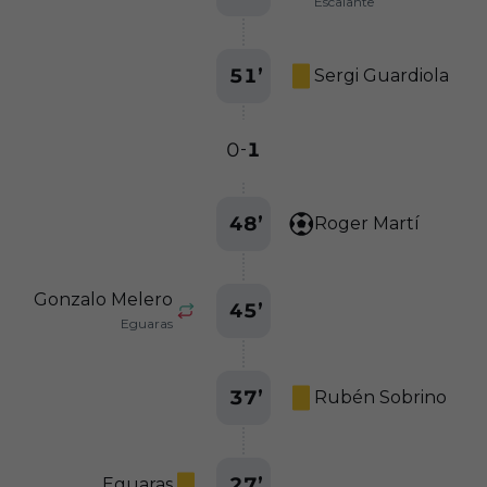
Escalante
51
’
Sergi Guardiola
0
1
-
48
’
Roger Martí
Gonzalo Melero
45
’
Eguaras
37
’
Rubén Sobrino
27
’
Eguaras