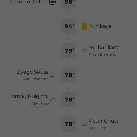
96
’
Gonzalo Melero
94
’
M. Mbaye
Youba Diarra
79
’
F. San Emeterio
Dyego Sousa
78
’
Adri Embarba
Arnau Puigmal
78
’
Alex Pozo
Victor Chust
78
’
Raúl Parra