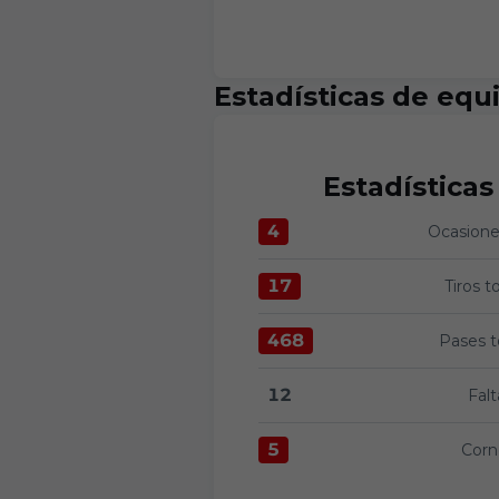
Estadísticas de equ
Estadísticas
4
Ocasiones
Ocasiones claras:UD Almerí
17
Tiros t
Tiros totales:UD Almería 1
468
Pases t
Pases totales:UD Almería 
12
Falt
Faltas:UD Almería 12 versu
5
Corn
Corners:UD Almería 5 versu