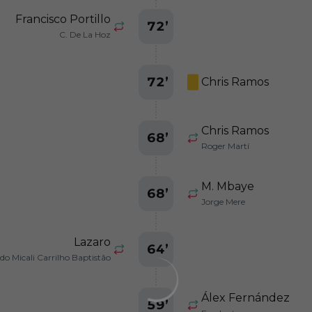
Francisco Portillo
72
’
C. De La Hoz
72
’
Chris Ramos
Chris Ramos
68
’
Roger Martí
M. Mbaye
68
’
Jorge Mere
Lazaro
64
’
do Micali Carrilho Baptistão
Álex Fernández
59
’