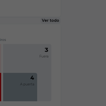
Ver todo
iros
3
Fuera
4
A puerta