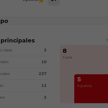
ipo
 principales
T
8
2
 claras
a 4 versus Cádiz CF 2
Fuera
10
otales
7 versus Cádiz CF 10
237
otales
468 versus Cádiz CF 237
5
12
as
A puerta
s Cádiz CF 12
2
ers
s Cádiz CF 2