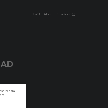
UD Almería Stadium
CAD
ositivo para
para