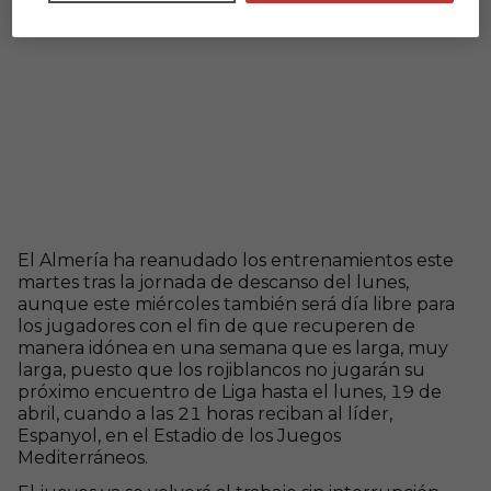
El Almería ha reanudado los entrenamientos este
martes tras la jornada de descanso del lunes,
aunque este miércoles también será día libre para
los jugadores con el fin de que recuperen de
manera idónea en una semana que es larga, muy
larga, puesto que los rojiblancos no jugarán su
próximo encuentro de Liga hasta el lunes, 19 de
abril, cuando a las 21 horas reciban al líder,
Espanyol, en el Estadio de los Juegos
Mediterráneos.