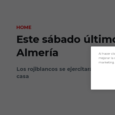
Skip to main content
HOME
Este sábado últim
Almería
Al hacer cli
mejorar la 
marketing.
Los rojiblancos se ejercitarán en el
casa