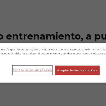
o entrenamiento, a pu
c en “Aceptar todas las cookies”, usted acepta que las cookies se guarden en su disp
navegación del sitio, analizar el uso del mismo, y colaborar con nuestros estudios 
 Estadio de los Juegos Mediterráneos en las
Configuración de cookies
Aceptar todas las cookies