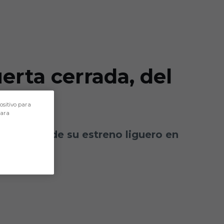
erta cerrada, del
ositivo para
para
 vísperas de su estreno liguero en