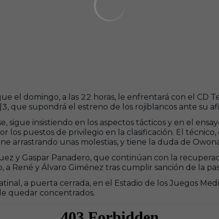
que el domingo, a las 22 horas, le enfrentará con el CD T
|3, que supondrá el estreno de los rojiblancos ante su a
sigue insistiendo en los aspectos tácticos y en el ensay
r los puestos de privilegio en la clasificación. El técni
ne arrastrando unas molestias, y tiene la duda de Owona,
uez y Gaspar Panadero, que continúan con la recuperació
, a René y Álvaro Giménez tras cumplir sanción de la pa
inal, a puerta cerrada, en el Estadio de los Juegos Medi
s de quedar concentrados.