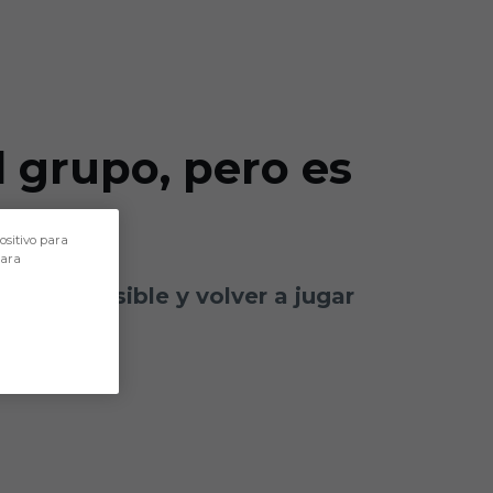
l grupo, pero es
ositivo para
para
antes posible y volver a jugar