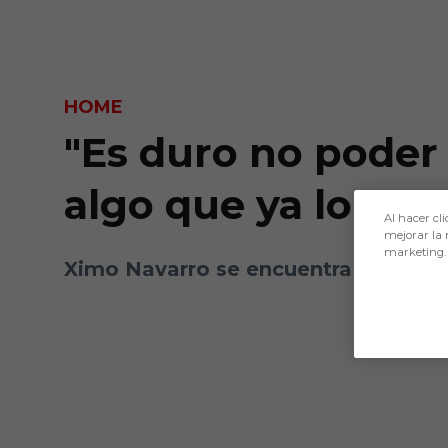
Skip to main content
HOME
"Es duro no poder 
algo que ya lo te
Al hacer cli
mejorar la 
marketing.
Ximo Navarro se encuentra con mucha