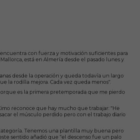
 encuentra con fuerza y motivación suficientes para
 Mallorca, está en Almería desde el pasado lunes y
semanas desde la operación y queda todavía un largo
que la rodilla mejora. Cada vez queda menos".
po porque es la primera pretemporada que me pierdo
y Ximo reconoce que hay mucho que trabajar: "He
acar el músculo perdido pero con el trabajo diario
a categoría. Tenemos una plantilla muy buena pero
este sentido añadió que "el descenso fue un palo