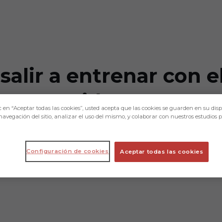
salir a entrenar con e
ngo asumido"
c en “Aceptar todas las cookies”, usted acepta que las cookies se guarden en su disp
navegación del sitio, analizar el uso del mismo, y colaborar con nuestros estudios 
 motivación para intentar recuperarse lo 
Configuración de cookies
Aceptar todas las cookies