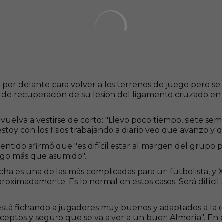
por delante para volver a los terrenos de juego pero se
se de recuperación de su lesión del ligamento cruzado en
al vuelva a vestirse de corto: "Llevo poco tiempo, siete 
toy con los fisios trabajando a diario veo que avanzo y 
sentido afirmó que "es difícil estar al margen del gru
engo más que asumido".
echa es una de las más complicadas para un futbolista, 
ximadamente. Es lo normal en estos casos. Será difícil s
Se está fichando a jugadores muy buenos y adaptados a l
eptos y seguro que se va a ver a un buen Almería". En 