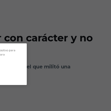
 con carácter y no
ositivo para
para
Cádiz, en el que militó una