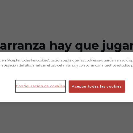
arranza hay que jugar
”
c en “Aceptar todas las cookies”, usted acepta que las cookies se guarden en su disp
navegación del sitio, analizar el uso del mismo, y colaborar con nuestros estudios 
ede estar disponible para enfrentarse al 
Configuración de cookies
Aceptar todas las cookies