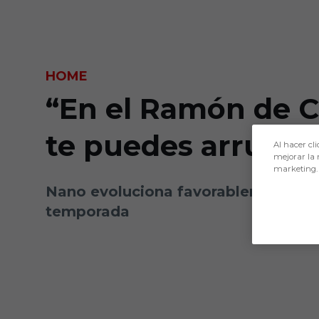
Skip to main content
HOME
“En el Ramón de C
te puedes arrugar
Al hacer cli
mejorar la 
marketing.
Nano evoluciona favorablemente y pu
temporada