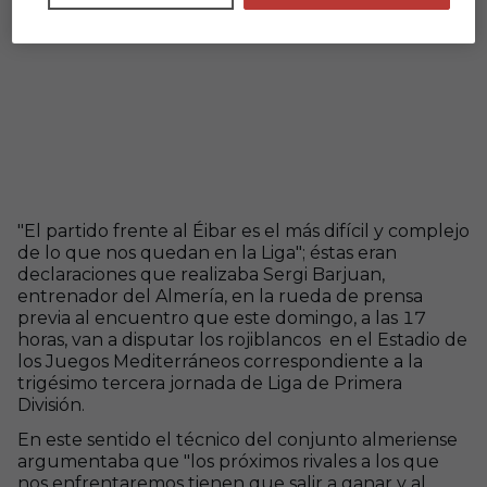
"El partido frente al Éibar es el más difícil y complejo
de lo que nos quedan en la Liga"; éstas eran
declaraciones que realizaba Sergi Barjuan,
entrenador del Almería, en la rueda de prensa
previa al encuentro que este domingo, a las 17
horas, van a disputar los rojiblancos en el Estadio de
los Juegos Mediterráneos correspondiente a la
trigésimo tercera jornada de Liga de Primera
División.
En este sentido el técnico del conjunto almeriense
argumentaba que "los próximos rivales a los que
nos enfrentaremos tienen que salir a ganar y al