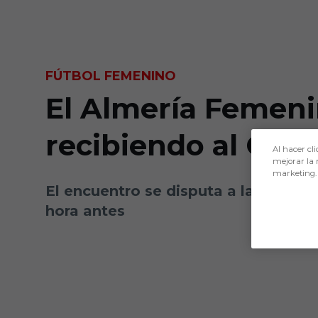
Skip to main content
FÚTBOL FEMENINO
El Almería Femeni
recibiendo al Cádi
Al hacer cli
mejorar la 
marketing.
El encuentro se disputa a las 16:30
hora antes