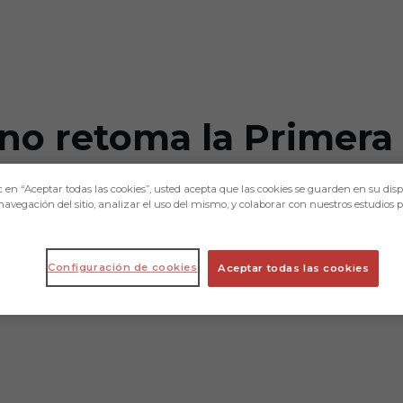
no retoma la Primera
z
c en “Aceptar todas las cookies”, usted acepta que las cookies se guarden en su disp
navegación del sitio, analizar el uso del mismo, y colaborar con nuestros estudios 
 h. del sábado y los aficionados podrán a
Configuración de cookies
Aceptar todas las cookies