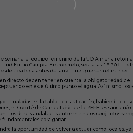
n de semana, el equipo femenino de la UD Almería retoma 
ventud Emilio Campra. En concreto, será a las 16:30 h. de
desde una hora antes del arranque, que será el momento 
en directo deben tener en cuenta la obligatoriedad de l
xceptuando en este último punto el agua. Así mismo, lo
gan igualadas en la tabla de clasificación, habiendo cons
iones, el Comité de Competición de la RFEF les sancionó 
caso, los derbis andaluces entre estos dos conjuntos sie
te fundamentales para ganar.
drá la oportunidad de volver a actuar como locales, ya 