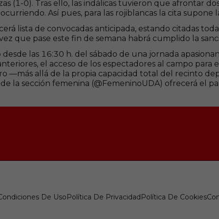
(1-0). Tras ello, las indálicas tuvieron que afrontar do
rriendo. Así pues, para las rojiblancas la cita supone l
rá lista de convocadas anticipada, estando citadas todas
a vez que pase este fin de semana habrá cumplido la san
o desde las 16:30 h. del sábado de una jornada apasiona
teriores, el acceso de los espectadores al campo para e
oro —más allá de la propia capacidad total del recinto de
r de la sección femenina (@FemeninoUDA) ofrecerá el par
 Condiciones De Uso
Política De Privacidad
Política De Cookies
Con