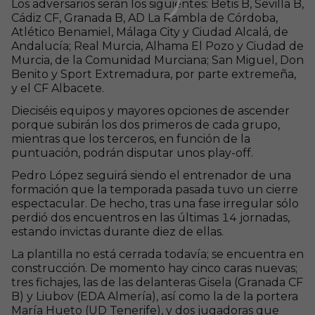
Los adversarios serán los siguientes: Betis B, Sevilla B,
Cádiz CF, Granada B, AD La Rambla de Córdoba,
Atlético Benamiel, Málaga City y Ciudad Alcalá, de
Andalucía; Real Murcia, Alhama El Pozo y Ciudad de
Murcia, de la Comunidad Murciana; San Miguel, Don
Benito y Sport Extremadura, por parte extremeña,
y el CF Albacete.
Dieciséis equipos y mayores opciones de ascender
porque subirán los dos primeros de cada grupo,
mientras que los terceros, en función de la
puntuación, podrán disputar unos play-off.
Pedro López seguirá siendo el entrenador de una
formación que la temporada pasada tuvo un cierre
espectacular. De hecho, tras una fase irregular sólo
perdió dos encuentros en las últimas 14 jornadas,
estando invictas durante diez de ellas.
La plantilla no está cerrada todavía; se encuentra en
construcción. De momento hay cinco caras nuevas;
tres fichajes, las de las delanteras Gisela (Granada CF
B) y Liubov (EDA Almería), así como la de la portera
María Hueto (UD Tenerife), y dos jugadoras que