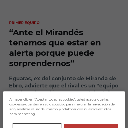
Skip to main content
PRIMER EQUIPO
“Ante el Mirandés
tenemos que estar en
alerta porque puede
sorprendernos”
Eguaras, ex del conjunto de Miranda de
Ebro, advierte que el rival es un “equipo
con jugadores jóvenes y con talento”
Al hacer clic en “Aceptar todas las cookies”, usted acepta que las
cookies se guarden en su dispositivo para mejorar la navegación del
sitio, analizar el uso del mismo, y colaborar con nuestros estudios
para marketing.