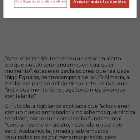
Configuración de cookies
Aceptar todas las cookies
“Ante el Mirandés tenemos que estar en alerta
porque puede sorprendernos en cualquier
momento”; éstas eran declaraciones que realizaba
Iñigo Eguaras, centrocampista de la UD Almería, al
hablar del partido del domingo ante un rival que
“individualmente tiene jugadores muy jóvenes y
con talento”.
El futbolista rojiblanco explicaba que “ellos vienen
con un nuevo entrenador y no sabemos qué táctica
tendrán”, por lo que consideraba fundamental
“centrarnos en lo nuestro, haciendo un partido
serio. Acabamos la jornada y sabremos los
resultados; no es por meternos presión, pero