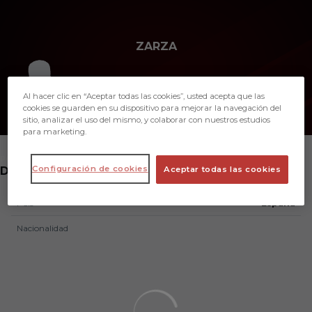
Skip to main content
ZARZA
2
Al hacer clic en “Aceptar todas las cookies”, usted acepta que las
cookies se guarden en su dispositivo para mejorar la navegación del
sitio, analizar el uso del mismo, y colaborar con nuestros estudios
para marketing.
POSICIÓN
Configuración de cookies
DEFENSA
Aceptar todas las cookies
País
España
Nacionalidad