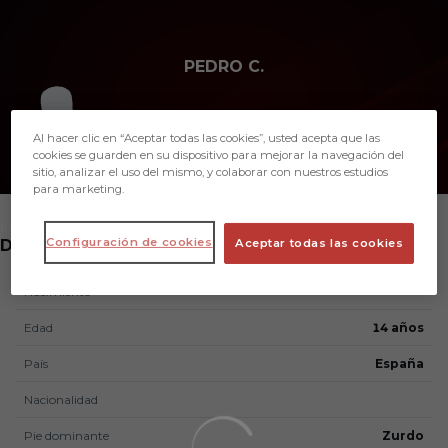
Skip to main content
PEDRO C.
11
Al hacer clic en “Aceptar todas las cookies”, usted acepta que las
cookies se guarden en su dispositivo para mejorar la navegación del
sitio, analizar el uso del mismo, y colaborar con nuestros estudios
para marketing.
POSICIÓN
Configuración de cookies
DELANTERO
Aceptar todas las cookies
Nacimiento
Edad
14 años
País
España
Nacionalidad
Pie dominante
Zurdo