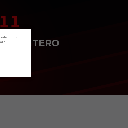
11
POSICIÓN
ositivo para
DELANTERO
para