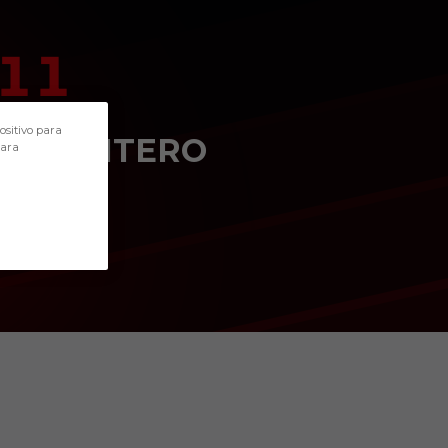
11
POSICIÓN
ositivo para
DELANTERO
para