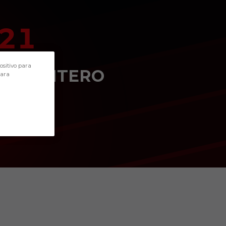
21
POSICIÓN
ositivo para
DELANTERO
para