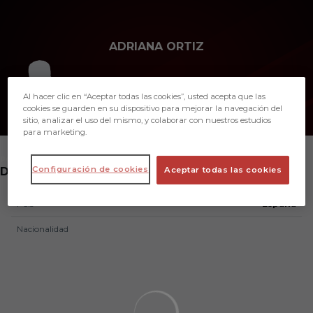
Skip to main content
ADRIANA ORTIZ
19
Al hacer clic en “Aceptar todas las cookies”, usted acepta que las
cookies se guarden en su dispositivo para mejorar la navegación del
sitio, analizar el uso del mismo, y colaborar con nuestros estudios
para marketing.
POSICIÓN
Configuración de cookies
DEFENSA
Aceptar todas las cookies
País
España
Nacionalidad