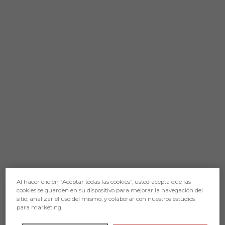
Al hacer clic en “Aceptar todas las cookies”, usted acepta que las
cookies se guarden en su dispositivo para mejorar la navegación del
sitio, analizar el uso del mismo, y colaborar con nuestros estudios
para marketing.