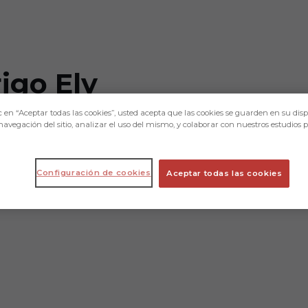
igo Ely
c en “Aceptar todas las cookies”, usted acepta que las cookies se guarden en su disp
navegación del sitio, analizar el uso del mismo, y colaborar con nuestros estudios 
Configuración de cookies
Aceptar todas las cookies