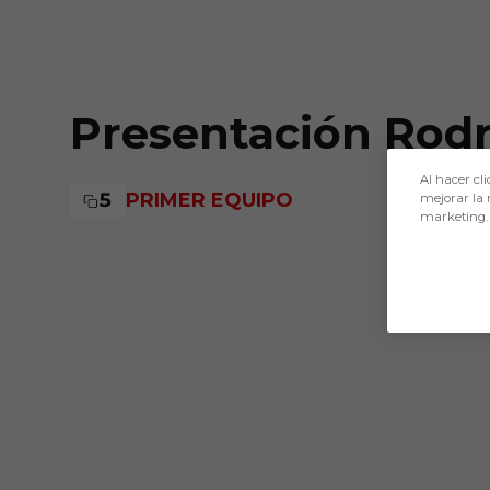
Skip to main content
Presentación Rodr
Al hacer cli
5
PRIMER EQUIPO
mejorar la 
marketing.