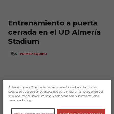
Skip to main content
Entrenamiento a puerta
cerrada en el UD Almería
Stadium
5
PRIMER EQUIPO
Al hacer clic en “Aceptar todas las cookies”, usted acepta que las
cookies se guarden en su dispositivo para mejorar la navegación del
sitio, analizar el uso del mismo, y colaborar con nuestros estudios
para marketing.
Configuración de cookies