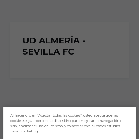
Skip to main content
UD ALMERÍA -
SEVILLA FC
Al hacer clic en “Aceptar todas las cookies”, usted acepta que las
cookies se guarden en su dispositivo para mejorar la navegación del
sitio, analizar el uso del mismo, y colaborar con nuestros estudios
para marketing.