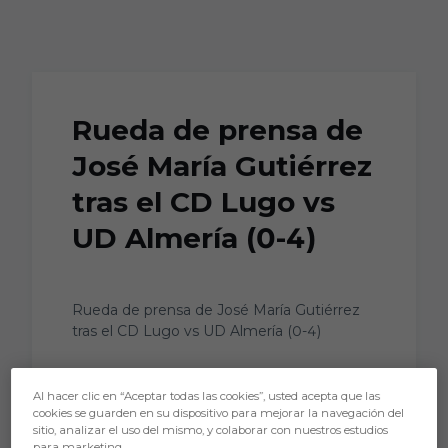
Skip to main content
Rueda de prensa de
José María Gutiérrez
tras el CD Lugo vs
UD Almería (0-4)
Rueda de prensa de José María Gutiérrez
tras el CD Lugo vs UD Almería (0-4)
Al hacer clic en “Aceptar todas las cookies”, usted acepta que las
cookies se guarden en su dispositivo para mejorar la navegación del
sitio, analizar el uso del mismo, y colaborar con nuestros estudios
para marketing.