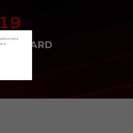
19
POSITION
ositivo para
FORWARD
para